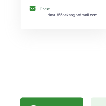
Eposta:
davut55bekar@hotmail.com
a