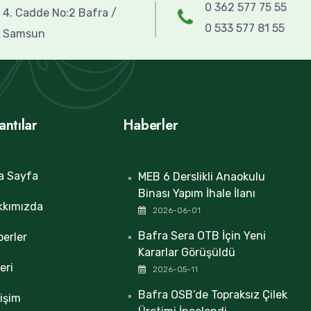
0 362 577 75 55
4. Cadde No:2 Bafra /
0 533 577 81 55
Samsun
antılar
Haberler
a Sayfa
MEB 6 Derslikli Anaokulu
Binası Yapım İhale İlanı
kkımızda
2026-06-01
Bafra Sera OTB İçin Yeni
erler
Kararlar Görüşüldü
eri
2026-05-11
Bafra OSB’de Topraksız Çilek
tişim