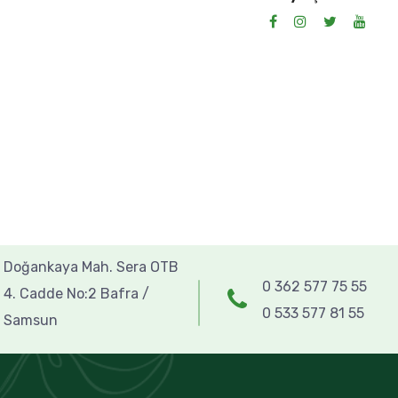
Doğankaya Mah. Sera OTB
0 362 577 75 55
4. Cadde No:2 Bafra /
0 533 577 81 55
Samsun