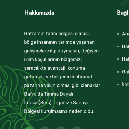
Hakkımızda
Bağl
Bafra’nın tarım bölgesi olması,
An
bölge insanının tarımda yaşanan
Ha
gelişmelere ilgi duymaları, değişen
Hab
iklim koşullarının bölgemizi
seracılıkta avantajlı konuma
Gal
getirmesi ve bölgemizin ihracat
İle
pazarına yakın olması gibi olanaklar
Bafra’da Tarıma Dayalı
İhtisas(Sera) Organize Sanayi
Bölgesi kurulmasına neden oldu.