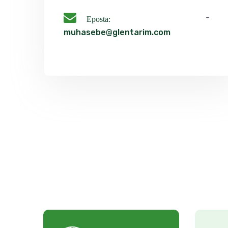
-
Eposta:
muhasebe@glentarim.com
a