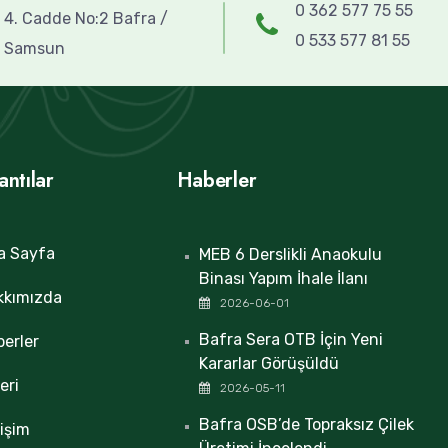
0 362 577 75 55
4. Cadde No:2 Bafra /
0 533 577 81 55
Samsun
antılar
Haberler
a Sayfa
MEB 6 Derslikli Anaokulu
Binası Yapım İhale İlanı
kkımızda
2026-06-01
Bafra Sera OTB İçin Yeni
erler
Kararlar Görüşüldü
eri
2026-05-11
Bafra OSB’de Topraksız Çilek
tişim